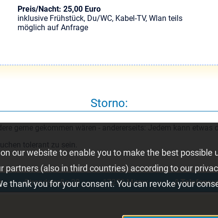
Preis/Nacht: 25,00 Euro
inklusive Frühstück, Du/WC, Kabel-TV, Wlan teils
möglich auf Anfrage
Storno:
andere gerne gekommen wären - andererseits: Jedem kann etwa
suchen tolerant zu sein.
on our website to enable you to make the best possible 
partners (also in third countries) according to our privac
w
⋅
Strandstraße 20
⋅
17252 Mirow
⋅
Telefonn
We thank you for your consent. You can revoke your consen